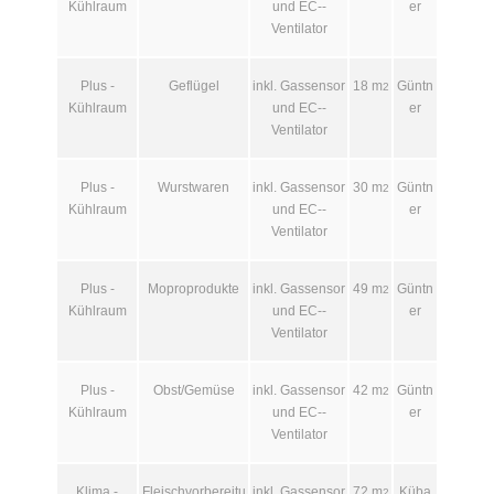
Kühlraum
und EC-­
er
Ventilator
Plus -
Geflügel
inkl. Gas­sensor
18 m
Güntn
2
Kühlraum
und EC-­
er
Ventilator
Plus -
Wurstwaren
inkl. Gas­sensor
30 m
Güntn
2
Kühlraum
und EC-­
er
Ventilator
Plus -
Moproprodukte
inkl. Gas­sensor
49 m
Güntn
2
Kühlraum
und EC-­
er
Ventilator
Plus -
Obst/Gemüse
inkl. Gas­sensor
42 m
Güntn
2
Kühlraum
und EC-­
er
Ventilator
Klima -
Fleischvorbereitu
inkl. Gas­sensor
72 m
Küba
2