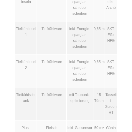
inseln
spar­glas­
elle-
schiebe­
Archè
scheiben
Tiefkühlinsel
Tiefkühlware
inkl. Energie­
9,65 m
SKT-
1
spar­glas­
Eifel
schiebe­
HFG
scheiben
Tiefkühlinsel
Tiefkühlware
inkl. Energie­
9,65 m
SKT-
2
spar­glas­
Eifel
schiebe­
HFG
scheiben
Tiefkühlschr
Tiefkühlware
mit Taupunkt­
15
Tassell
ank
optimierung
Türen
i-
Screen
HT
Plus -
Fleisch
inkl. Gas­sensor
50 m
Güntn
2