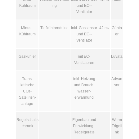
Kühlraum
ng
und EC-­
Ventilator
Minus -
Tiefkühlprodukte
inkl. Gas­sensor
42 m
Güntn
2
Kühlraum
und EC-­
er
Ventilator
Gaskühler
mit EC-
Luvata
Ventilatoren
Trans­
inkl. Heizung
Advan
kritische
und Brauch­
sor
CO
-
wasser­
2
Satelliten­
erwärmung
anlage
Regelschalts
Eigenbau und
Wurm
chrank
Entwicklung -
Frigoli
Regelgeräte
nk