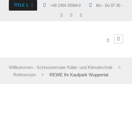
TITLE 1
+49 2304 25584-0
Mo - Do 07.30 - 16.30
Willkommen - Schrezenmaier Kälte- und Klimatechnik
>
Referenzen
>
REWE Ihr Kaufpark Wuppertal