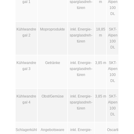
gal 1
spar­glas­dreh­
m
Alpen
türen
100
DL
Kühlwandre
Moproprodukte
inkl. Energie­
18,85
SKT-
gal 2
spar­glas­dreh­
m
Alpen
türen
100
DL
Kühlwandre
Getränke
inkl. Energie­
3,85 m
SKT-
gal 3
spar­glas­dreh­
Alpen
türen
100
DL
Kühlwandre
Obst/Gemüse
inkl. Energie­
3,85 m
SKT-
gal 4
spar­glas­dreh­
Alpen
türen
100
DL
Schlagerkühl
Angebotsware
inkl. Energie­
Oscarti