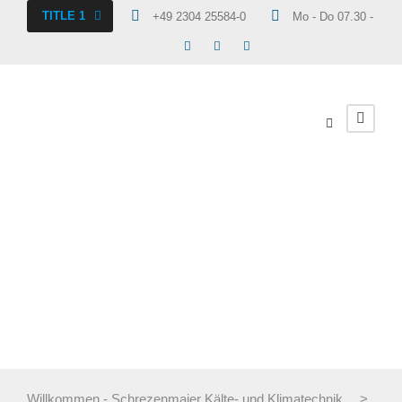
TITLE 1
+49 2304 25584-0
Mo - Do 07.30 - 16.30
Downloads
Willkommen - Schrezenmaier Kälte- und Klimatechnik
>