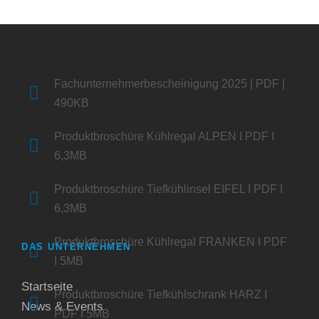
Fachunternehmerbescheinigung 2025 | PDF |
490KB
Produktbroschüre Kühlregal ALPEN I PDF I
6,3MB
Produktbroschüre Tiefkühlinsel EIFEL I PDF I
6,3MB
Produktbroschüre Kühlregal FRANKEN I PDF
DAS UNTERNEHMEN
I 5MB
Startseite
Produktbroschüre Tiefkühlschrank HARZ I
News & Events
PDF I 5MB