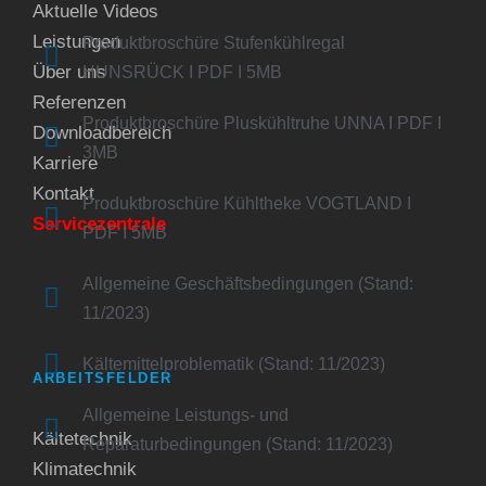
Aktuelle Videos
Leistungen
Produktbroschüre Stufenkühlregal
Über uns
HUNSRÜCK I PDF I 5MB
Referenzen
Produktbroschüre Pluskühltruhe UNNA I PDF I
Downloadbereich
3MB
Karriere
Kontakt
Produktbroschüre Kühltheke VOGTLAND I
Servicezentrale
PDF I 5MB
Allgemeine Geschäftsbedingungen (Stand:
11/2023)
Kältemittelproblematik (Stand: 11/2023)
ARBEITSFELDER
Allgemeine Leistungs- und
Kältetechnik
Reparaturbedingungen (Stand: 11/2023)
Klimatechnik