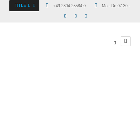
TITLE 1
+49 2304 25584-0
Mo - Do 07.30 - 16.30